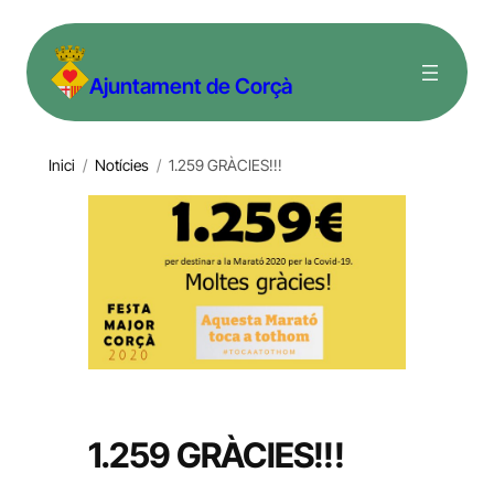
Vés
al
Ajuntament de Corçà
contingut
Inici
/
Notícies
/
1.259 GRÀCIES!!!
1.259 GRÀCIES!!!