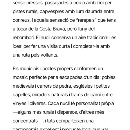
sense presses: passejades a peu o amb bici per
pistes rurals, capvespres amb llum daurada entre
conreus, i aquella sensació de “rerepaís” que tens
a tocar de la Costa Brava, però lluny del
rebombori. El nucli conserva un aire tradicional i és
ideal per fer una visita curta i completar-la amb
una ruta pels voltants.
Els municipis i pobles propers conformen un
mosaic perfecte per a escapades d’un dia: pobles
medievals i carrers de pedra, esglésies i petites
capelles, miradors naturals i trams de camí entre
vinyes i oliveres. Cada nucli té personalitat pròpia
—alguns més rurals i dispersos, d’altres més
concentrats—, i tots comparteixen una
gastronomia excel·lent i producte local que val