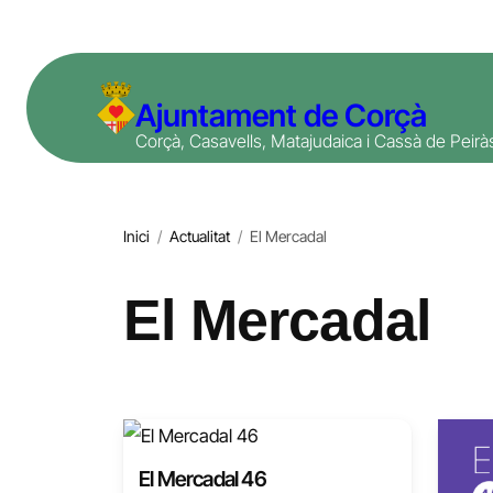
Vés
al
contingut
Ajuntament de Corçà
Corçà, Casavells, Matajudaica i Cassà de Peirà
Inici
/
Actualitat
/
El Mercadal
El Mercadal
El Mercadal 46