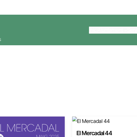
Inici
Ajuntament
Serv
s
El Mercadal 44