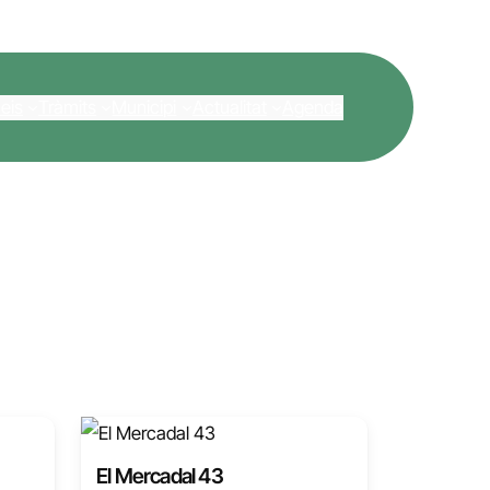
eis
Tràmits
Municipi
Actualitat
Agenda
El Mercadal 43