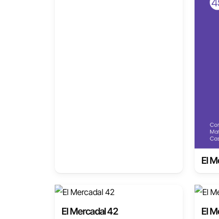
El M
El Mercadal 42
El M