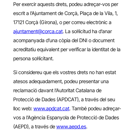
Per exercir aquests drets, podeu adreçar-vos per
escrit a l’Ajuntament de Corçà, Plaça de la Vila, 1,
17121 Corçà (Girona), o per correu electrònic a
ajuntament@corca.cat
. La sol·licitud ha d’anar
acompanyada d’una còpia del DNI o document
acreditatiu equivalent per verificar la identitat de la
persona sol·licitant.
Si considereu que els vostres drets no han estat
atesos adequadament, podeu presentar una
reclamació davant l’Autoritat Catalana de
Protecció de Dades (APDCAT), a través del seu
lloc web:
www.apdcat.cat
. També podeu adreçar-
vos a l’Agència Espanyola de Protecció de Dades
(AEPD), a través de
www.aepd.es
.