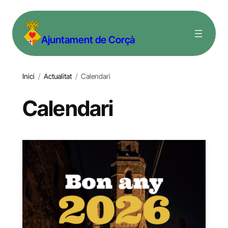
Vés
al
Ajuntament de Corçà
contingut
Inici
/
Actualitat
/
Calendari
Calendari