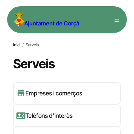
Vés
al
Ajuntament de Corçà
contingut
Inici
/
Serveis
Serveis
Empreses i comerços
Telèfons d’interès