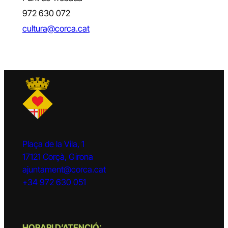
972 630 072
cultura@corca.cat
Plaça de la Vila, 1
17121 Corçà, Girona
ajuntament@corca.cat
+34 972 630 051
HORARI D’ATENCIÓ: