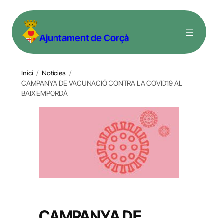
Vés
al
Ajuntament de Corçà
contingut
Inici
/
Notícies
/
CAMPANYA DE VACUNACIÓ CONTRA LA COVID19 AL
BAIX EMPORDÀ
CAMPANYA DE