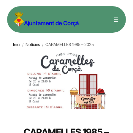
Vés
al
Ajuntament de Corçà
contingut
Inici
/
Notícies
/
CARAMELLES 1985 – 2025
CARAMELLES 1985 –