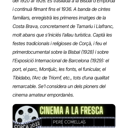
del 1920 al 1926. Es traslladà a la Bisbal d’Empordà
i continuà filmant fins el 1936. A banda de cintes
familiars, enregistrà les primeres imatges de la
Costa Brava, concretament de Tamariu i Llafranc,
molt abans que s’iniciés l’allau turística. Captà les
festes tradicionals i religioses de Corçà, i feu el
primerdocumental sobre la Bisbal (1928) i sobre
l’Exposició Internacional de Barcelona (1929): el
port, el parc, Montjuïc, les fonts, el funicular, el
Tibidabo, l’Arc de Triomf, etc., tots d’una qualitat
remarcable. Se’l considera un dels pioners del
cinema amateur empordanès.