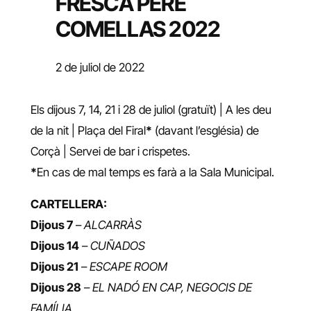
FRESCA PERE
COMELLAS 2022
2 de juliol de 2022
Els dijous 7, 14, 21 i 28 de juliol (gratuït) | A les deu
de la nit | Plaça del Firal
*
(davant l’església) de
Corçà | Servei de bar i crispetes.
*
En cas de mal temps es farà a la Sala Municipal.
CARTELLERA:
Dijous 7
–
ALCARRÀS
Dijous 14
–
CUÑADOS
Dijous 21
–
ESCAPE ROOM
Dijous 28
–
EL NADÓ EN CAP, NEGOCIS DE
FAMÍLIA