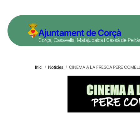
Vés
al
contingut
Ajuntament de Corçà
Corçà, Casavells, Matajudaica i Cassà de Peirà
Inici
/
Notícies
/
CINEMA A LA FRESCA PERE COMEL