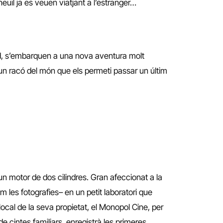
neuil ja es veuen viatjant a l’estranger…
od, s’embarquen a una nova aventura molt
un racó del món que els permeti passar un últim
n motor de dos cilindres. Gran afeccionat a la
m les fotografies– en un petit laboratori que
ocal de la seva propietat, el Monopol Cine, per
de cintes familiars, enregistrà les primeres