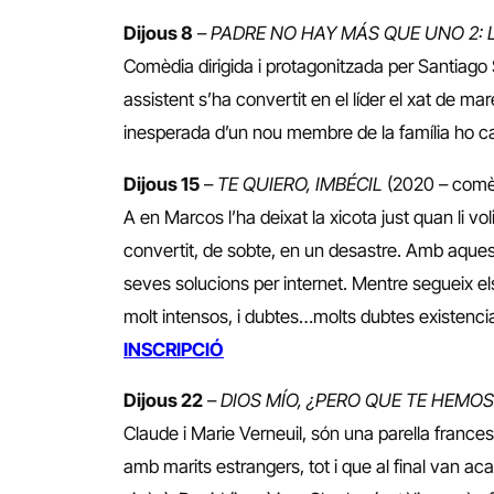
Dijous 8
–
PADRE NO HAY MÁS QUE UNO 2: 
Comèdia dirigida i protagonitzada per Santiago S
assistent s’ha convertit en el líder el xat de ma
inesperada d’un nou membre de la família ho cap
Dijous 15
–
TE QUIERO, IMBÉCIL
(2020 – comè
A en Marcos l’ha deixat la xicota just quan li vo
convertit, de sobte, en un desastre. Amb aquest
seves solucions per internet. Mentre segueix el
molt intensos, i dubtes…molts dubtes existencia
INSCRIPCIÓ
Dijous 22
–
DIOS MÍO, ¿PERO QUE TE HEM
Claude i Marie Verneuil, són una parella frances
amb marits estrangers, tot i que al final van ac