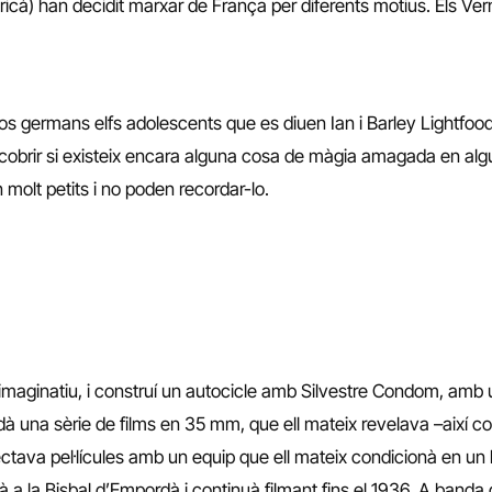
africà) han decidit marxar de França per diferents motius. Els Ver
s germans elfs adolescents que es diuen Ian i Barley Lightfo
scobrir si existeix encara alguna cosa de màgia amagada en alg
 molt petits i no poden recordar-lo.
imaginatiu, i construí un autocicle amb Silvestre Condom, amb u
dà una sèrie de films en 35 mm, que ell mateix revelava –així co
ctava pel·lícules amb un equip que ell mateix condicionà en un l
adà a la Bisbal d’Empordà i continuà filmant fins el 1936. A banda 