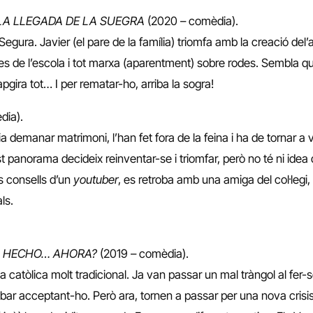
LA LLEGADA DE LA SUEGRA
(2020 – comèdia).
egura. Javier (el pare de la família) triomfa amb la creació del
res de l’escola i tot marxa (aparentment) sobre rodes. Sembla que
gira tot… I per rematar-ho, arriba la sogra!
dia).
lia demanar matrimoni, l’han fet fora de la feina i ha de tornar a
 panorama decideix reinventar-se i triomfar, però no té ni idea 
s consells d’un
youtuber
, es retroba amb una amiga del col·legi
ls.
OS HECHO… AHORA?
(2019 – comèdia).
a catòlica molt tradicional. Ja van passar un mal tràngol al fer-
abar acceptant-ho. Però ara, tornen a passar per una nova crisis.