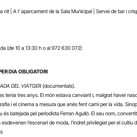
e la nit | A l’ aparcament de la Sala Municipal | Servei de bar i cri
bada (de 10 a 13:30 h o al 972 630 072)
PER DIA
OBLIGATORI
ADA DEL VIAT
GER (documentals).
as tenia tres anys. El món estava canviant i, malgrat haver na
rafia i el cinema a mesura que anés fent camí per la vida. Sinop
ou és batejada pel periodista Ferran Agulló. El seu nom, convertit 
sdevenen l’escenari de moda, l’indret privilegiat per el cultiu de 
is