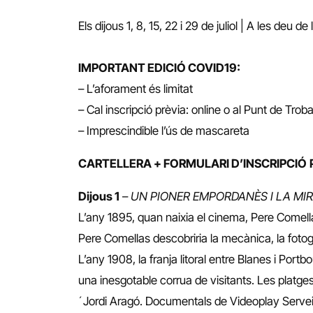
Els dijous 1, 8, 15, 22 i 29 de juliol | A les deu d
IMPORTANT EDICIÓ COVID19:
– L’aforament és limitat
– Cal inscripció prèvia: online o al Punt de Tro
– Imprescindible l’ús de mascareta
CARTELLERA + FORMULARI D’INSCRIPCIÓ
Dijous 1
–
UN PIONER EMPORDANÈS I LA MIR
L’any 1895, quan naixia el cinema, Pere Comell
Pere Comellas descobriria la mecànica, la fotog
L’any 1908, la franja litoral entre Blanes i Portb
una inesgotable corrua de visitants. Les platges e
´Jordi Aragó. Documentals de Videoplay Serve