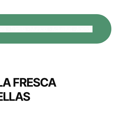
eis
Tràmits
Municipi
Actualitat
Agenda
LA FRESCA
ELLAS