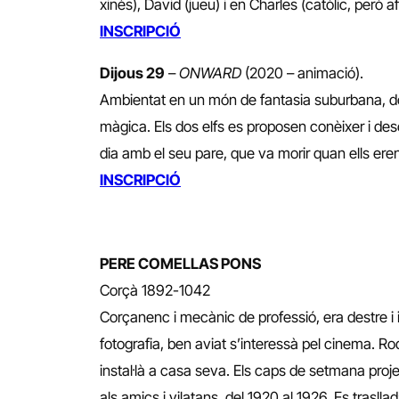
xinès), David (jueu) i en Charles (catòlic, però 
INSCRIPCIÓ
Dijous 29
–
ONWARD
(2020 – animació).
Ambientat en un món de fantasia suburbana, do
màgica. Els dos elfs es proposen conèixer i de
dia amb el seu pare, que va morir quan ells eren
INSCRIPCIÓ
PERE COMELLAS PONS
Corçà 1892-1042
Corçanenc i mecànic de professió, era destre i 
fotografia, ben aviat s’interessà pel cinema. Ro
instal·là a casa seva. Els caps de setmana proje
als amics i vilatans, del 1920 al 1926. Es trasll