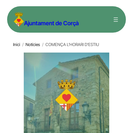
Vés
al
Ajuntament de Corçà
contingut
Inici
/
Notícies
/
COMENÇA L’HORARI D’ESTIU