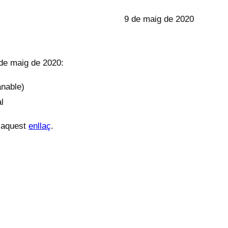
9 de maig de 2020
 de maig de 2020:
anable)
l
n aquest
enllaç
.