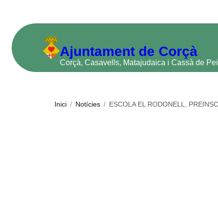
Vés
al
contingut
Ajuntament de Corçà
Corçà, Casavells, Matajudaica i Cassà de Pei
Inici
/
Notícies
/
ESCOLA EL RODONELL, PREINSC