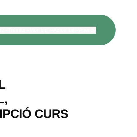
is
Tràmits
Municipi
Actualitat
Agenda
L
,
IPCIÓ CURS