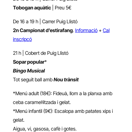
Tobogan aquàtic
| Preu 5€
De 16 a 19 h | Carrer Puig Llistó
2n Campionat d’estirafang
.
Informació
+
Cal
inscripcó
21 h | Cobert de Puig Llistó
Sopar popular
*
Bingo Musical
Tot seguit ball amb
Nou trànsit
*Menú adult (18€): Fideuà, llom a la planxa amb
ceba caramel·litzada i gelat.
*Menú infantil (9€): Escalopa amb patates xips i
gelat.
Aigua, vi, gasosa, cafè i gotes.