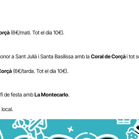
Corçà
(6€/matí. Tot el dia 10€).
honor a Sant Julià i Santa Basilissa amb la
Coral de Corçà
i tot
 Corçà
(6€/tarda. Tot el dia 10€).
e fi de festa amb
La Montecarlo
.
 local.