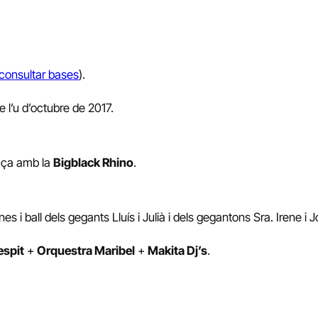
consultar bases
).
 l’u d’octubre de 2017.
laça amb la
Bigblack Rhino
.
es i ball dels gegants Lluís i Julià i dels gegantons Sra. Irene i 
espit
+
Orquestra Maribel
+
Makita Dj’s
.