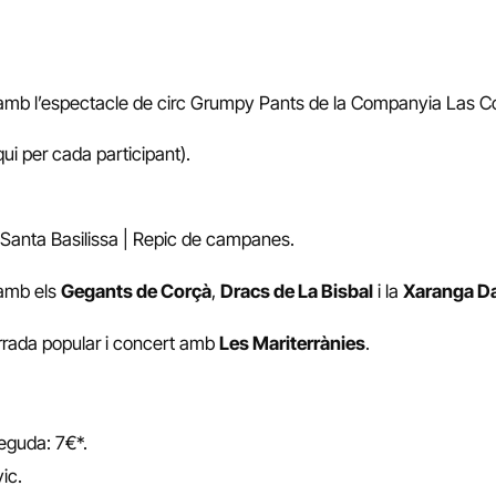
a! amb l’espectacle de circ Grumpy Pants de la Companyia Las C
ui per cada participant).
i Santa Basilissa | Repic de campanes.
 amb els
Gegants de Corçà
,
Dracs de La Bisbal
i la
Xaranga D
farrada popular i concert amb
Les Mariterrànies
.
eguda: 7€*.
ic.