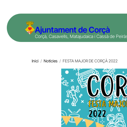
Vés
al
contingut
Ajuntament de Corçà
Corçà, Casavells, Matajudaica i Cassà de Peirà
Inici
/
Notícies
/
FESTA MAJOR DE CORÇÀ 2022