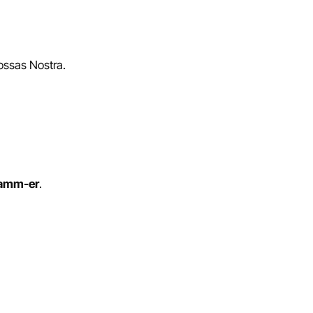
ossas Nostra.
amm-er
.