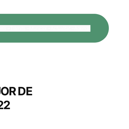
eis
Tràmits
Municipi
Actualitat
Agenda
OR DE
22