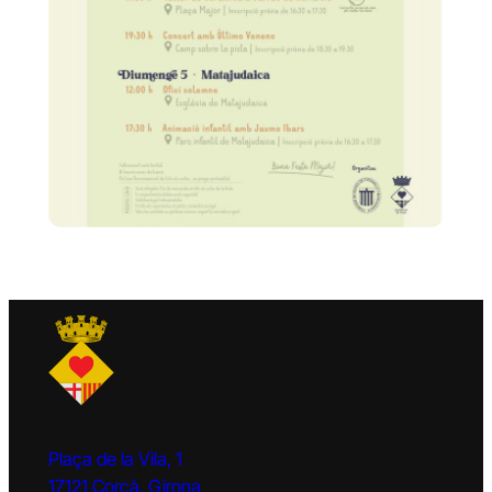
Plaça de la Vila, 1
17121 Corçà, Girona