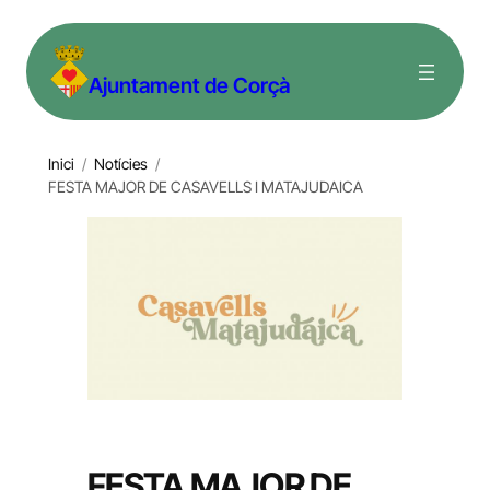
Vés
al
Ajuntament de Corçà
contingut
Inici
/
Notícies
/
FESTA MAJOR DE CASAVELLS I MATAJUDAICA
FESTA MAJOR DE