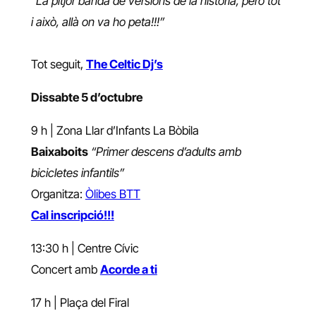
“La pitjor banda de versions de la història, però tot
i això, allà on va ho peta!!!”
Tot seguit,
The Celtic Dj’s
Dissabte 5 d’octubre
9 h | Zona Llar d’Infants La Bòbila
Baixaboits
“Primer descens d’adults amb
bicicletes infantils”
Organitza:
Òlibes BTT
Cal inscripció!!!
13:30 h | Centre Cívic
Concert amb
Acorde a ti
17 h | Plaça del Firal