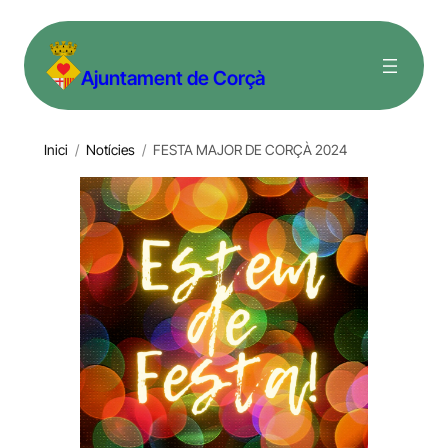
Vés
al
Ajuntament de Corçà
contingut
Inici
/
Notícies
/
FESTA MAJOR DE CORÇÀ 2024