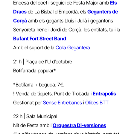
Encesa del coet i seguici de Festa Major amb
Els
Dracs
de La Bisbal d’Empordà, els
Geganters de
Corçà
amb els gegants Lluís i Julià i gegantons
Senyoreta Irene i Jordi de Corçà, les entitats, tu i la
Bufant Fort Street Band
Amb el suport de la
Colla Gegantera
21 h | Plaça de l’U d’octubre
Botifarrada popular*
*Botifarra + beguda: 7€.
!
Venda de tiquets: Punt de Trobada i
Entrapolis
Gestionat per
Sense Entrebancs
i
Òlibes BTT
22 h | Sala Municipal
Nit de Festa amb l’
Orquestra Di-versiones