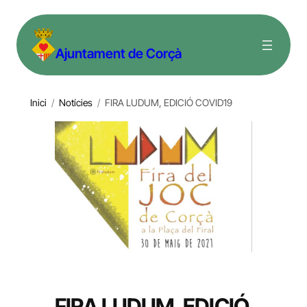
Vés
al
Ajuntament de Corçà
contingut
Inici
/
Notícies
/
FIRA LUDUM, EDICIÓ COVID19
FIRA LUDUM, EDICIÓ