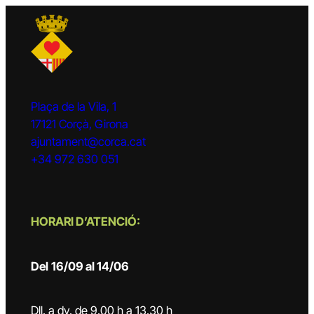
Plaça de la Vila, 1
17121 Corçà, Girona
ajuntament@corca.cat
+34 972 630 051
HORARI D’ATENCIÓ:
Del
16/09 al 14/06
Dll. a dv. de 9.00 h a 13.30 h