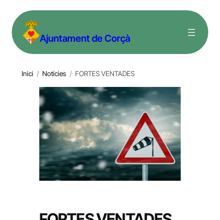
Vés
al
Ajuntament de Corçà
contingut
Inici
/
Notícies
/
FORTES VENTADES
FORTES VENTADES