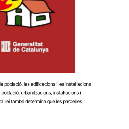
població, les edificacions i les instal·lacions
població, urbanitzacions, instal·lacions i
ta llei també determina que les parcel·les