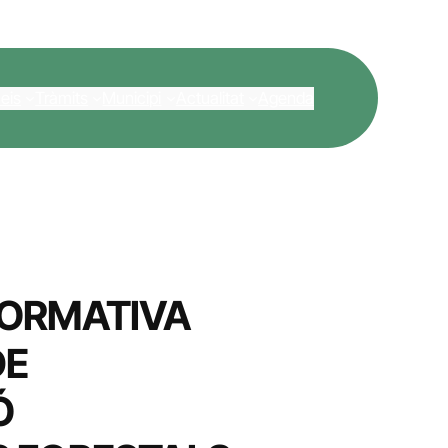
eis
Tràmits
Municipi
Actualitat
Agenda
FORMATIVA
DE
Ó