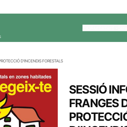
Inici
Ajuntament
Serv
s
PROTECCIÓ D’INCENDIS FORESTALS
SESSIÓ IN
FRANGES 
PROTECCI