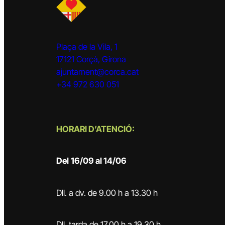
Plaça de la Vila, 1
17121 Corçà, Girona
ajuntament@corca.cat
+34 972 630 051
HORARI D’ATENCIÓ:
Del
16/09 al 14/06
Dll. a dv. de 9.00 h a 13.30 h
Dll. tarda de 17.00 h a 19.30 h