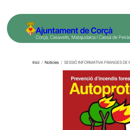
Vés
al
contingut
Ajuntament de Corçà
Corçà, Casavells, Matajudaica i Cassà de Peirà
Inici
/
Notícies
/
SESSIÓ INFORMATIVA FRANGES DE 