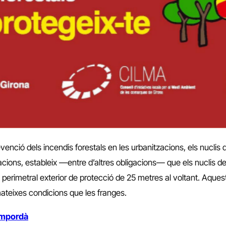
enció dels incendis forestals en les urbanitzacions, els nuclis de 
acions, estableix —entre d’altres obligacions— que els nuclis de 
 perimetral exterior de protecció de 25 metres al voltant. Aques
mateixes condicions que les franges.
Empordà