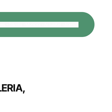
eis
Tràmits
Municipi
Actualitat
Agenda
ERIA,