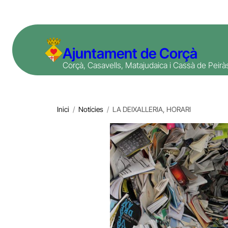
Vés
al
contingut
Ajuntament de Corçà
Corçà, Casavells, Matajudaica i Cassà de Peirà
Inici
/
Notícies
/
LA DEIXALLERIA, HORARI