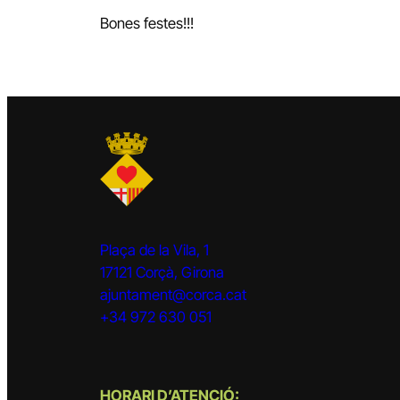
Bones festes!!!
Plaça de la Vila, 1
17121 Corçà, Girona
ajuntament@corca.cat
+34 972 630 051
HORARI D’ATENCIÓ: