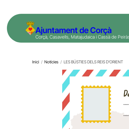
Vés
al
contingut
Ajuntament de Corçà
Corçà, Casavells, Matajudaica i Cassà de Peirà
Inici
/
Notícies
/
LES BÚSTIES DELS REIS D’ORIENT