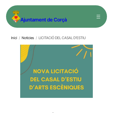
Vés
al
Ajuntament de Corçà
contingut
Inici
/
Notícies
/
LICITACIÓ DEL CASAL D’ESTIU