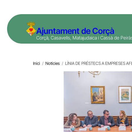
Vés
al
contingut
Ajuntament de Corçà
Corçà, Casavells, Matajudaica i Cassà de Peirà
Inici
/
Notícies
/
LÍNIA DE PRÉSTECS A EMPRESES A