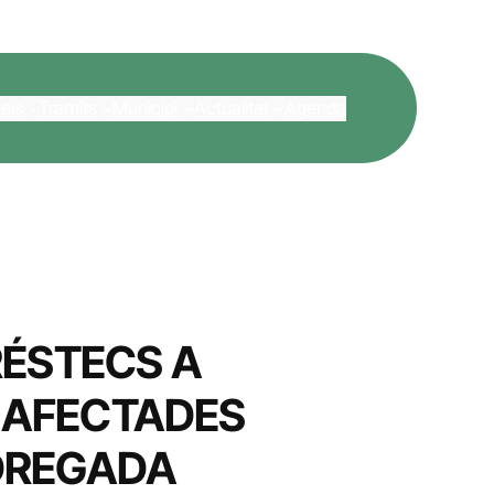
eis
Tràmits
Municipi
Actualitat
Agenda
RÉSTECS A
 AFECTADES
EDREGADA