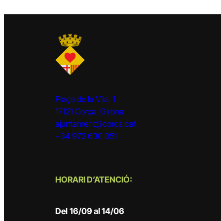
Plaça de la Vila, 1
17121 Corçà, Girona
ajuntament@corca.cat
+34 972 630 051
HORARI D’ATENCIÓ:
Del
16/09 al 14/06