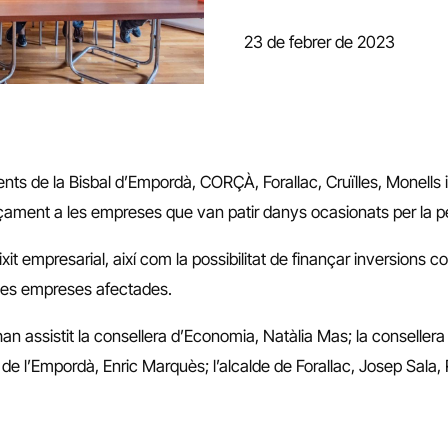
23 de febrer de 2023
ents de la Bisbal d’Empordà, CORÇÀ, Forallac, Cruïlles, Monells i
ançament a les empreses que van patir danys ocasionats per la 
eixit empresarial, així com la possibilitat de finançar inversion
de les empreses afectades.
 han assistit la consellera d’Economia, Natàlia Mas; la conseller
 de l’Empordà, Enric Marquès; l’alcalde de Forallac, Josep Sala, Ra