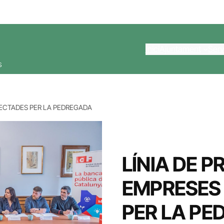
Inici
Ajuntament
Serv
s
FECTADES PER LA PEDREGADA
LÍNIA DE P
EMPRESES
PER LA P