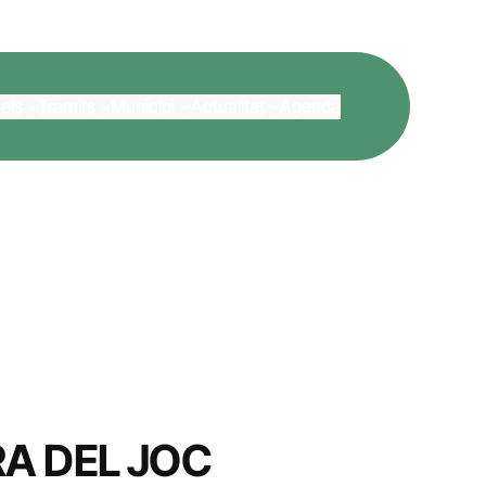
eis
Tràmits
Municipi
Actualitat
Agenda
RA DEL JOC