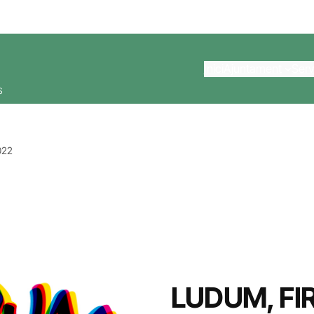
Inici
Ajuntament
Serv
s
022
LUDUM, FI