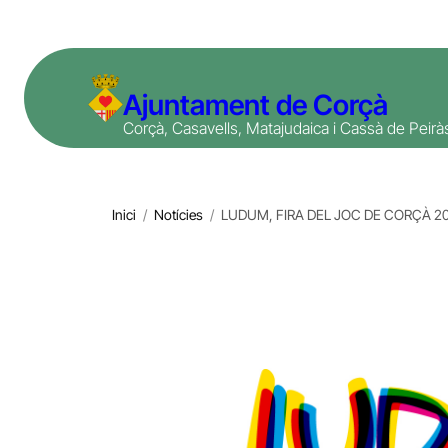
Vés
al
contingut
Ajuntament de Corçà
Corçà, Casavells, Matajudaica i Cassà de Peirà
Inici
/
Notícies
/
LUDUM, FIRA DEL JOC DE CORÇÀ 2