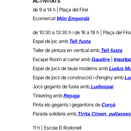
ACTIVITATS
de 9 a 14 h | Plaça del Firal
Ecomercat
Món Empordà
de 10:30 a 13:30 h i de 16 a 19 h | Plaça del Fira
Espai de joc amb
Tell fusta
Taller de pintura en vertical amb
Tell fusta
Escape Room al carrer amb
|
inscripc
Gaudire
Espai de jocs de taula moderns amb
Ludus Mu
Espai de jocs de construcció i d’enginy amb
Lu
Jocs gegants de fusta amb
Ludiespai
Tinkering amb
Rejuga
Pinta els gegants i gegantons de
Corçà
Parada solidària amb
Tirita Clown, pallasse
11 h | Escola El Rodonell