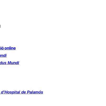
l
ió online
ndi
dus Mundi
s d’Hospital de Palamós