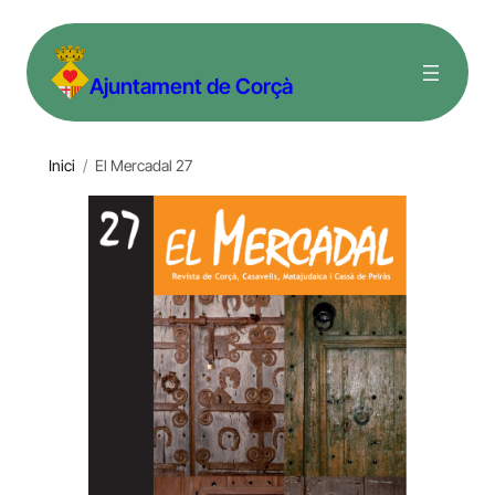
Vés
al
Ajuntament de Corçà
contingut
Inici
/
El Mercadal 27