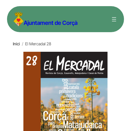
Vés
al
Ajuntament de Corçà
contingut
Inici
/
El Mercadal 28