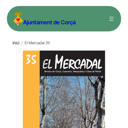
Vés
al
Ajuntament de Corçà
contingut
Inici
/
El Mercadal 35