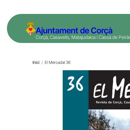
Vés
al
contingut
Ajuntament de Corçà
Corçà, Casavells, Matajudaica i Cassà de Peirà
Inici
/
El Mercadal 36