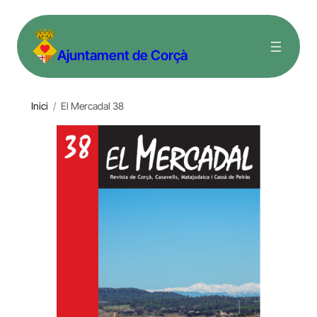
Vés
al
Ajuntament de Corçà
contingut
Inici
/
El Mercadal 38