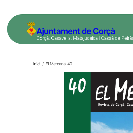
Vés
al
contingut
Ajuntament de Corçà
Corçà, Casavells, Matajudaica i Cassà de Peirà
Inici
/
El Mercadal 40