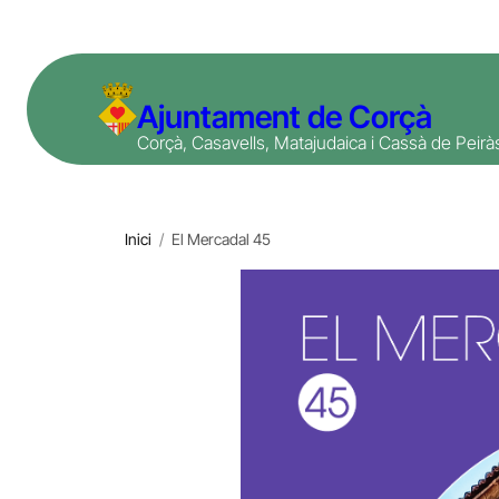
Vés
al
contingut
Ajuntament de Corçà
Corçà, Casavells, Matajudaica i Cassà de Peirà
Inici
/
El Mercadal 45