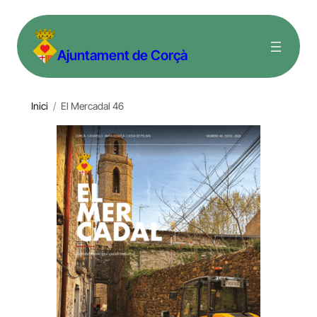
Vés
al
Ajuntament de Corçà
contingut
Inici
/
El Mercadal 46