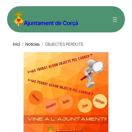
Vés
al
Ajuntament de Corçà
contingut
Inici
/
Notícies
/
OBJECTES PERDUTS