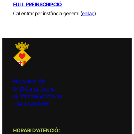
FULL PREINSCRIPCIÓ
Cal entrar per instància general (
enllaç
)
Plaça de la Vila, 1
17121 Corçà, Girona
ajuntament@corca.cat
+34 972 630 051
HORARI D’ATENCIÓ: