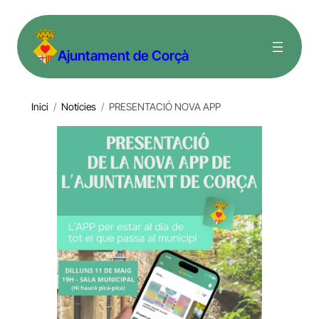
Vés
al
Ajuntament de Corçà
contingut
Inici
/
Notícies
/
PRESENTACIÓ NOVA APP