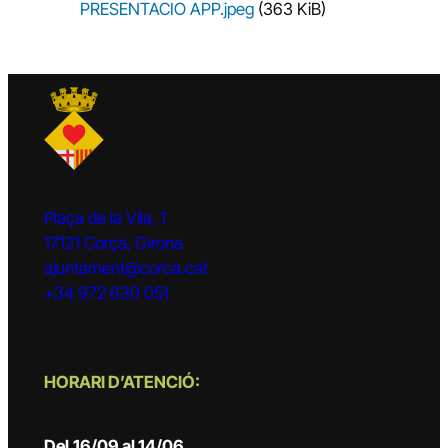
PRESENTACIO APP.jpeg
(363 KiB)
Plaça de la Vila, 1
17121 Corçà, Girona
ajuntament@corca.cat
+34 972 630 051
HORARI D’ATENCIÓ:
Del
16/09 al 14/06