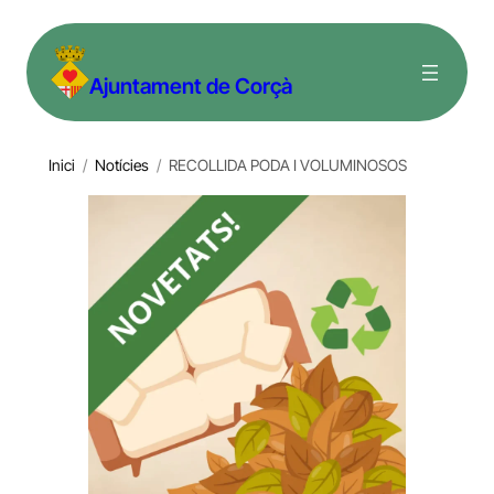
Vés
al
Ajuntament de Corçà
contingut
Inici
/
Notícies
/
RECOLLIDA PODA I VOLUMINOSOS