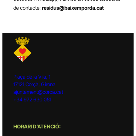
de contacte:
residus@baixemporda.cat
Plaça de la Vila, 1
17121 Corçà, Girona
ajuntament@corca.cat
+34 972 630 051
HORARI D’ATENCIÓ: