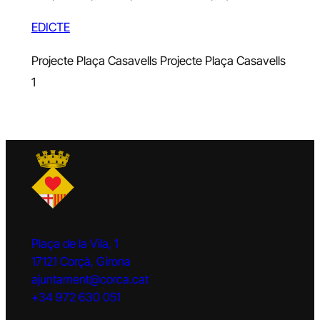
EDICTE
Projecte Plaça Casavells
Projecte Plaça Casavells
1
Plaça de la Vila, 1
17121 Corçà, Girona
ajuntament@corca.cat
+34 972 630 051