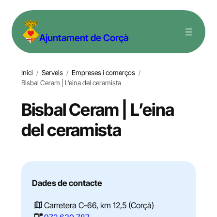
Vés
al
Ajuntament de Corçà
contingut
Inici
/
Serveis
/
Empreses i comerços
/
Bisbal Ceram | L’eina del ceramista
Bisbal Ceram | L’eina
del ceramista
Dades de contacte
Carretera C-66, km 12,5 (Corçà)