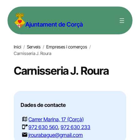
Vés
al
Ajuntament de Corçà
contingut
Inici
/
Serveis
/
Empreses i comerços
/
Carnisseria J. Roura
Carnisseria J. Roura
Dades de contacte
Carrer Marina, 17 (Corçà)
972 630 560
,
972 630 233
jrourabague@gmail.com