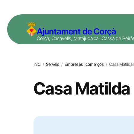
Vés
al
contingut
Ajuntament de Corçà
Corçà, Casavells, Matajudaica i Cassà de Peirà
Inici
/
Serveis
/
Empreses i comerços
/
Casa Matilda 
Casa Matilda