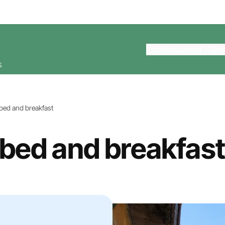
Inici
Ajuntament
Serv
s
bed and breakfast
 bed and breakfast