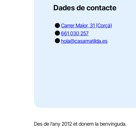
Dades de contacte
Carrer Major, 31 (Corçà)
661 030 257
hola@casamatilda.es
Des de l’any 2012 et donem la benvinguda.