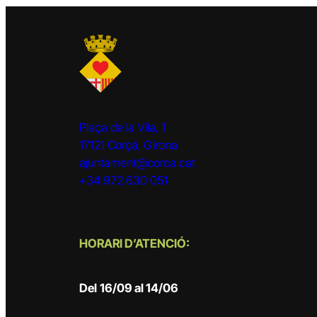
Plaça de la Vila, 1
17121 Corçà, Girona
ajuntament@corca.cat
+34 972 630 051
HORARI D’ATENCIÓ:
Del
16/09 al 14/06