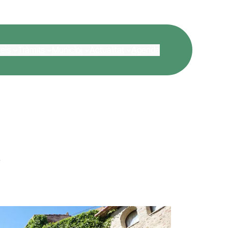
eis
Tràmits
Municipi
Actualitat
Agenda