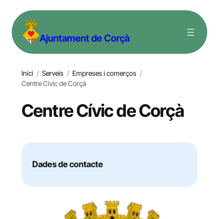
Vés
al
Ajuntament de Corçà
contingut
Inici
/
Serveis
/
Empreses i comerços
/
Centre Cívic de Corçà
Centre Cívic de Corçà
Dades de contacte