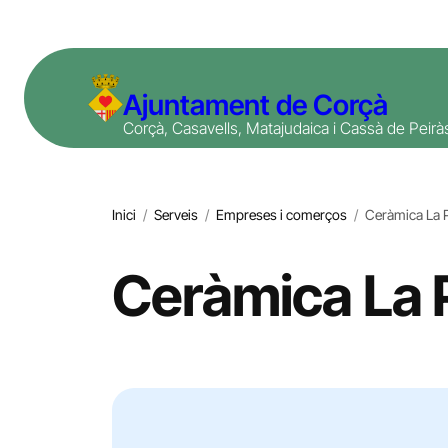
Vés
al
contingut
Ajuntament de Corçà
Corçà, Casavells, Matajudaica i Cassà de Peirà
Inici
/
Serveis
/
Empreses i comerços
/
Ceràmica La 
Ceràmica La