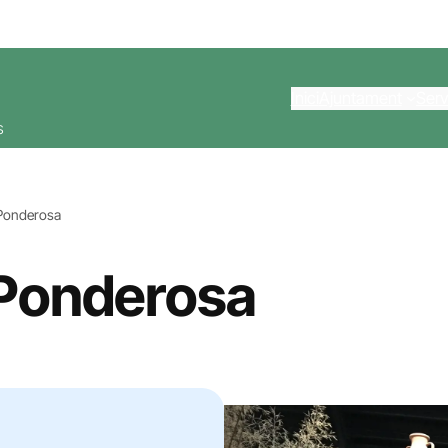
Inici
Ajuntament
Serv
s
Ponderosa
 Ponderosa