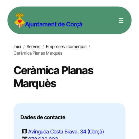
Vés
al
Ajuntament de Corçà
contingut
Inici
/
Serveis
/
Empreses i comerços
/
Ceràmica Planas Marquès
Ceràmica Planas
Marquès
Dades de contacte
Avinguda Costa Brava, 34 (Corçà)