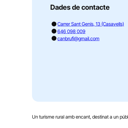
Dades de contacte
Carrer Sant Genís, 13 (Casavells)
646 098 009
canbrufi@gmail.com
Un turisme rural amb encant, destinat a un públi