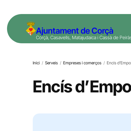
Vés
al
contingut
Ajuntament de Corçà
Corçà, Casavells, Matajudaica i Cassà de Peirà
Inici
/
Serveis
/
Empreses i comerços
/
Encís d’Empo
Encís d’Empo