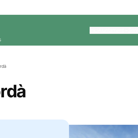
Inici
Ajuntament
Serv
s
rdà
rdà