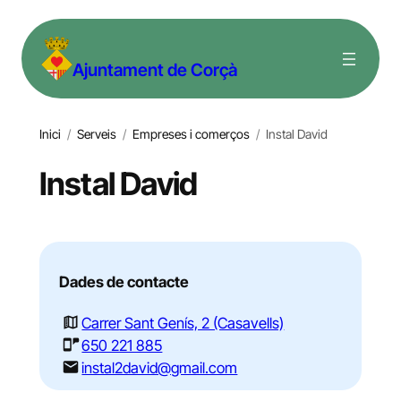
Vés
al
Ajuntament de Corçà
contingut
Inici
/
Serveis
/
Empreses i comerços
/
Instal David
Instal David
Dades de contacte
Carrer Sant Genís, 2 (Casavells)
650 221 885
instal2david@gmail.com