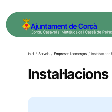
Vés
al
contingut
Ajuntament de Corçà
Corçà, Casavells, Matajudaica i Cassà de Peirà
Inici
/
Serveis
/
Empreses i comerços
/
Instal·lacions 
Instal·lacions