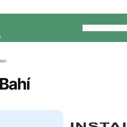
Inici
Ajuntament
Serv
s
Bahí
 Bahí