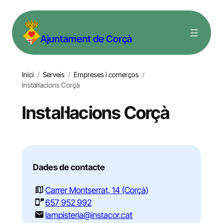
Vés
al
Ajuntament de Corçà
contingut
Inici
/
Serveis
/
Empreses i comerços
/
Instal·lacions Corçà
Instal·lacions Corçà
Dades de contacte
Carrer Montserrat, 14 (Corçà)
657 952 992
lampisteria@instacor.cat