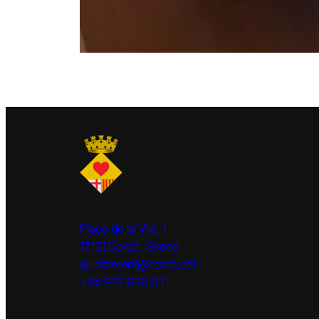
Plaça de la Vila, 1
17121 Corçà, Girona
ajuntament@corca.cat
+34 972 630 051