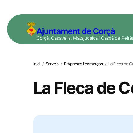
Vés
al
contingut
Ajuntament de Corçà
Corçà, Casavells, Matajudaica i Cassà de Peirà
Inici
/
Serveis
/
Empreses i comerços
/
La Fleca de C
La Fleca de C