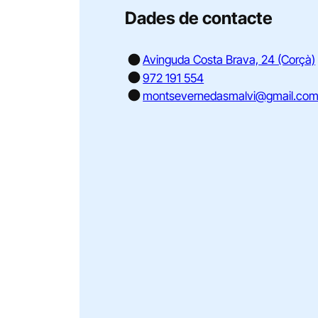
Dades de contacte
Avinguda Costa Brava, 24 (Corçà)
972 191 554
montsevernedasmalvi@gmail.co