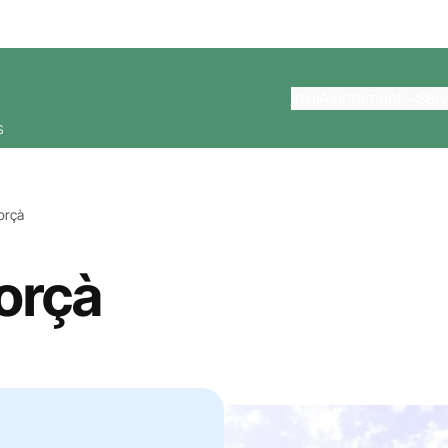
Inici
Ajuntament
Serv
s
orçà
orçà