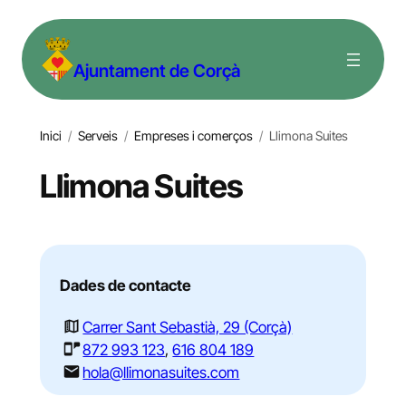
Vés
al
Ajuntament de Corçà
contingut
Inici
/
Serveis
/
Empreses i comerços
/
Llimona Suites
Llimona Suites
Dades de contacte
Carrer Sant Sebastià, 29 (Corçà)
872 993 123
,
616 804 189
hola@llimonasuites.com